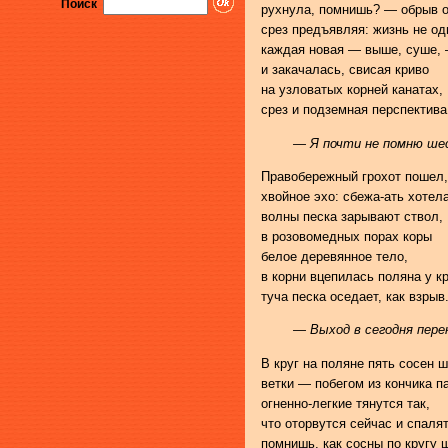
Поиск
рухнула, помнишь? — обрыв 
срез предъявляя: жизнь не од
каждая новая — выше, суше,
и закачалась, свисая криво
на узловатых корней канатах,
срез и подземная перспектива
— Я почти не помню ш
Правобережный грохот пошел,
хвойное эхо: сбежа-ать хотела
волны песка зарывают ствол,
в розовомедных порах коры
белое деревянное тело,
в корни вцепилась поляна у кр
туча песка оседает, как взрыв
— Выход в сегодня пере
В круг на поляне пять сосен ш
ветки — побегом из кончика 
огненно-легкие тянутся так,
что оторвутся сейчас и спалят
помнишь, как сосны по кругу 