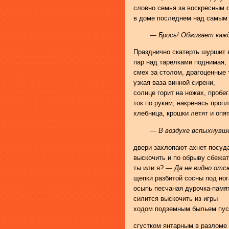
словно семья за воскресным 
в доме последнем над самым
— Брось! Обжигает каж
Празднично скатерть шуршит 
пар над тарелками поднимая,
смех за столом, драгоценные 
узкая ваза винной сирени,
солнце горит на ножах, пробег
ток по рукам, накренясь проп
хлебница, крошки летят и опя
— В воздухе вспыхнувш
двери захлопают ахнет посуд
выскочить и по обрыву сбежа
ты или я? —
Да не видно отс
щепки разбитой сосны под но
осыпь песчаная дурочка-памя
силится выскочить из игры
ходом подземным быльем пус
сгустком янтарным в разломе 