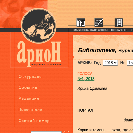
БИБЛИОТЕКА
НАШИ АВТОРЫ
ФОТОГАЛЕРЕЯ
Библиотека,
журн
)
АРХИВ: Год
№
ГОЛОСА
№1, 2018
Ирина Ермакова
ПОРТАЛ
брат
Корни и темень — вход, где с