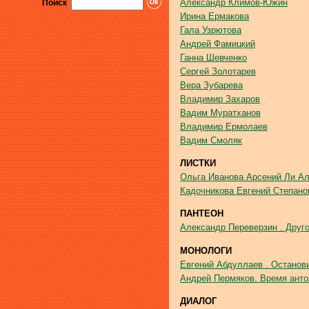
Александр Климов-Южин
Поиск
Ирина Ермакова
Гала Узрютова
Андрей Фамицкий
Ганна Шевченко
Сергей Золотарев
Вера Зубарева
Владимир Захаров
Вадим Муратханов
Владимир Ермолаев
Вадим Смоляк
ЛИСТКИ
Ольга Иванова Арсений Ли Ал
Кадочникова Евгений Степано
ПАНТЕОН
Александр Переверзин . Друг
МОНОЛОГИ
Евгений Абдуллаев . Останов
Андрей Пермяков. Время анто
ДИАЛОГ