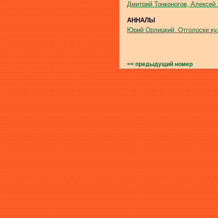
Дмитрий Тонконогов, Алексей
АННАЛЫ
Юрий Орлицкий. Отголоски ку
<< предыдущий номер