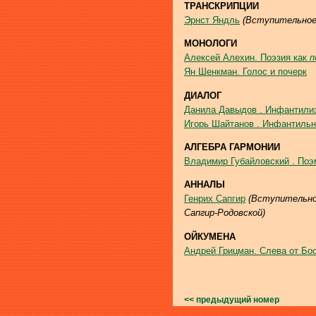
ТРАНСКРИПЦИИ
Эрнст Яндль
(Вступительное 
МОНОЛОГИ
Алексей Алехин. Поэзия как
п
Ян Шенкман. Голос и почерк
ДИАЛОГ
Данила Давыдов . Инфантилиз
Игорь Шайтанов . Инфантильн
АЛГЕБРА ГАРМОНИИ
Владимир Губайловский . Поэ
АННАЛЫ
Генрих Сапгир
(Вступительно
Сапгир-Родовской)
ОЙКУМЕНА
Андрей Грицман. Слева от Бо
<< предыдущий номер