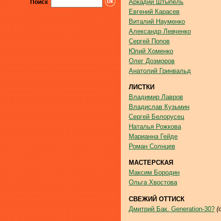
Аркадий Штыпель
Поиск
Евгений Карасев
Виталий Науменко
Александр Левченко
Сергей Попов
Юлий Хоменко
Олег Дозморов
Анатолий Гринвальд
ЛИСТКИ
Владимир Лавров
Владислав Кузьмин
Сергей Белорусец
Наталья Рожкова
Марианна Гейде
Роман Солнцев
МАСТЕРСКАЯ
Максим Бородин
Ольга Хвостова
СВЕЖИЙ ОТТИСК
Дмитрий Бак. Generation-30?
(