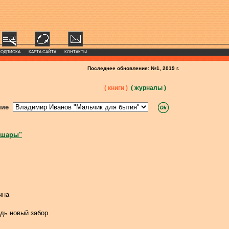
ПОДПИСКА
КАРТА САЙТА
КОНТАКТЫ
Последнее обновление: №1, 2019 г.
( книги )
( журналы )
ние
 шары"
чна
удь новый забор