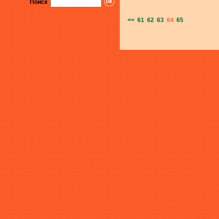
Поиск
<<
61
62
63
64
65