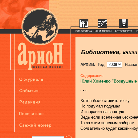
БИБЛИОТЕКА
НАШИ АВТОРЫ
ФОТОГАЛЕРЕЯ
Библиотека,
книги
АРХИВ: Год
Назва
Содержание
Юлий Хоменко "Воздушные
. . .
Хотел было ставить точку
Но подумал подумал
И исправил на запятую
Ведь если вселенная бесконе
То за этим зеленым забором
Обязательно будет какой-ниб