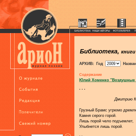
БИБЛИОТЕКА
НАШИ АВТОРЫ
ФОТОГАЛЕРЕЯ
Библиотека,
книги
АРХИВ: Год
Назва
Содержание
Юлий Хоменко "Воздушные
. . .
Дмитрию К
Грузный Брамс угрюмо дремл
Камня серого горой.
Лишь порой чело подъемлет,
Улыбнется лишь порой.