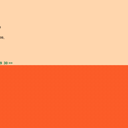
в
ев,
9
30
>>