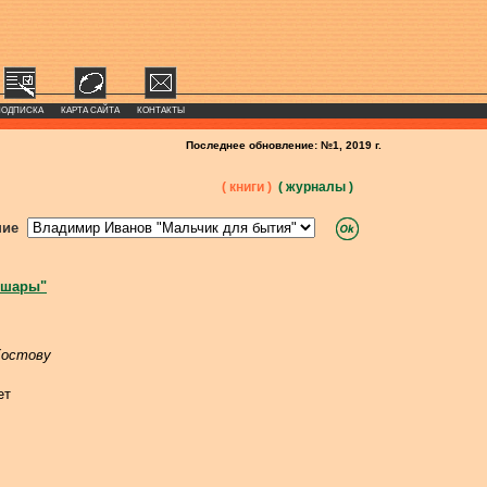
ПОДПИСКА
КАРТА САЙТА
КОНТАКТЫ
Последнее обновление: №1, 2019 г.
( книги )
( журналы )
ние
 шары"
остову
ет