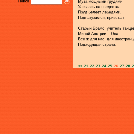
Поиск
Муза мощными грудями
Улеглась на пьедестал.
Пруд белеет лебедями.
Поднатужился, привстал
Старый Брамс, учитель танце
Милой Австрии... Она
Все ж для нас, для иностранц
Подходящая страна.
<<
21
22
23
24
25
26
27
28
2