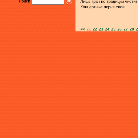
Поиск
Лишь грач по традиции чисти
Концертные перья свои.
<<
21
22
23
24
25
26
27
28
2