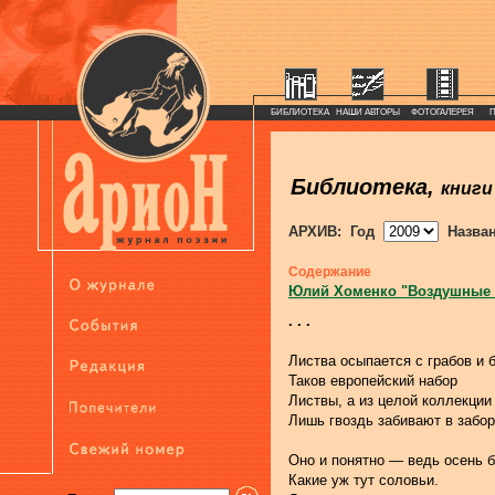
БИБЛИОТЕКА
НАШИ АВТОРЫ
ФОТОГАЛЕРЕЯ
Библиотека,
книги
АРХИВ: Год
Назва
Содержание
Юлий Хоменко "Воздушные
. . .
Листва осыпается с грабов и б
Таков европейский набор
Листвы, а из целой коллекции
Лишь гвоздь забивают в забор
Оно и понятно — ведь осень 
Какие уж тут соловьи.