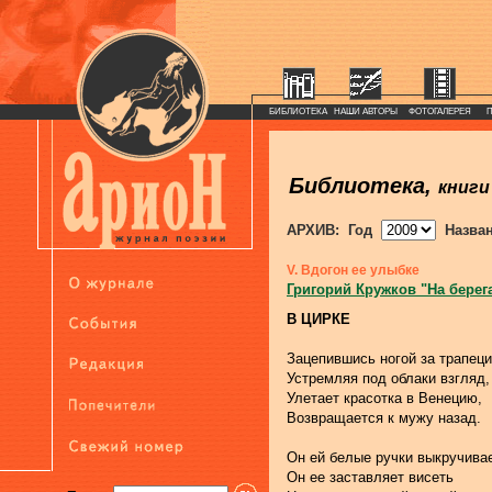
БИБЛИОТЕКА
НАШИ АВТОРЫ
ФОТОГАЛЕРЕЯ
Библиотека,
книги
АРХИВ: Год
Назва
V. Вдогон ее улыбке
Григорий Кружков "На берег
В ЦИРКЕ
Зацепившись ногой за трапец
Устремляя под облаки взгляд,
Улетает красотка в Венецию,
Возвращается к мужу назад.
Он ей белые ручки выкручивае
Он ее заставляет висеть