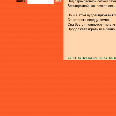
Поиск
Над страховочной сеткой пау
Безнадежной, как всякая сеть
Но и в этом чудовищном выкр
От которого сердцу темно,
Она бьется, клянется - но в иг
Продолжает играть все равно.
<<
61
62
63
64
65
66
67
68
6