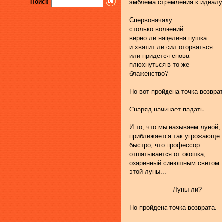
Поиск
эмблема стремления к идеалу
Спервоначалу
столько волнений:
верно ли нацелена пушка
и хватит ли сил оторваться
или придется снова
плюхнуться в то же
блаженство?
Но вот пройдена точка возвра
Снаряд начинает падать.
И то, что мы называем луной,
приближается так угрожающе
быстро, что профессор
отшатывается от окошка,
озаренный синюшным светом
этой луны...
                      Луны ли?
Но пройдена точка возврата.