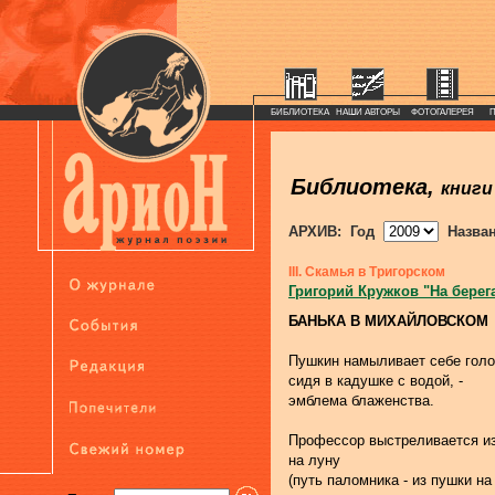
БИБЛИОТЕКА
НАШИ АВТОРЫ
ФОТОГАЛЕРЕЯ
Библиотека,
книги
АРХИВ: Год
Назва
III. Скамья в Тригорском
Григорий Кружков "На берег
БАНЬКА В МИХАЙЛОВСКОМ
Пушкин намыливает себе голо
сидя в кадушке с водой, -
эмблема блаженства.
Профессор выстреливается и
на луну
(путь паломника - из пушки на 