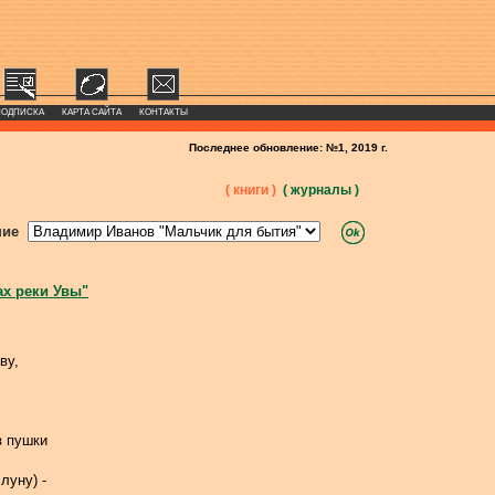
ПОДПИСКА
КАРТА САЙТА
КОНТАКТЫ
Последнее обновление: №1, 2019 г.
( книги )
( журналы )
ние
ах реки Увы"
ву,
з пушки
луну) -