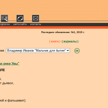
ПОДПИСКА
КАРТА САЙТА
КОНТАКТЫ
Последнее обновление: №1, 2019 г.
( книги )
( журналы )
ние
ах реки Увы"
ЛЛЕ
в,
т дьявол,
рой и фальшивит).