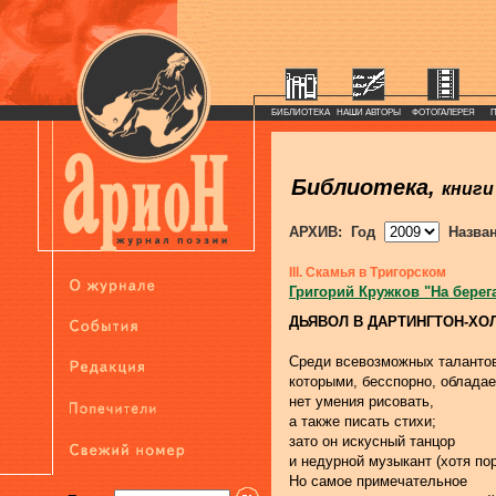
БИБЛИОТЕКА
НАШИ АВТОРЫ
ФОТОГАЛЕРЕЯ
Библиотека,
книги
АРХИВ: Год
Назва
III. Скамья в Тригорском
Григорий Кружков "На берег
ДЬЯВОЛ В ДАРТИНГТОН-ХО
Среди всевозможных таланто
которыми, бесспорно, обладае
нет умения рисовать,
а также писать стихи;
зато он искусный танцор
и недурной музыкант (хотя по
Но самое примечательное