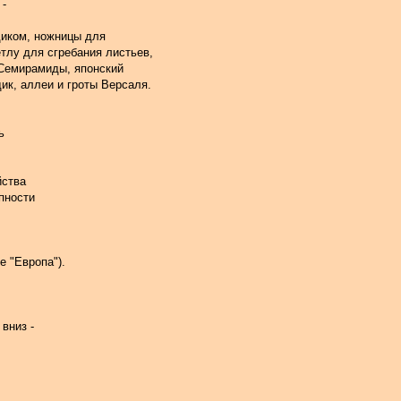
 -
диком, ножницы для
и метлу для сгребания листьев,
 Семирамиды, японский
й садик, аллеи и гроты Версаля.
ь
йства
пности
е "Европа").
 вниз -