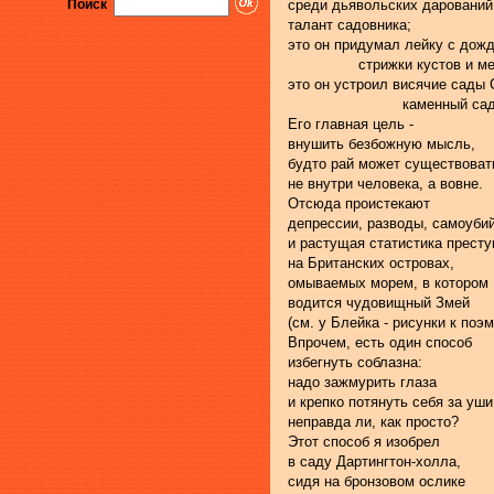
Поиск
среди дьявольских дарований
талант садовника;
это он придумал лейку с дож
                стрижки кустов 
это он устроил висячие сады
                          каменны
Его главная цель -
внушить безбожную мысль,
будто рай может существоват
не внутри человека, а вовне.
Отсюда проистекают
депрессии, разводы, самоуби
и растущая статистика престу
на Британских островах,
омываемых морем, в котором
водится чудовищный Змей
(см. у Блейка - рисунки к поэм
Впрочем, есть один способ
избегнуть соблазна:
надо зажмурить глаза
и крепко потянуть себя за уши
неправда ли, как просто?
Этот способ я изобрел
в саду Дартингтон-холла,
сидя на бронзовом ослике