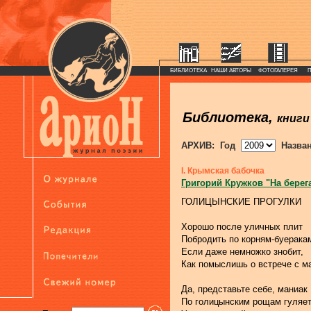
БИБЛИОТЕКА
НАШИ АВТОРЫ
ФОТОГАЛЕРЕЯ
Библиотека,
книги
АРХИВ: Год
Назва
I. Крымская бабочка
Григорий Кружков "На берег
ГОЛИЦЫНСКИЕ ПРОГУЛКИ
Хорошо после уличных плит
Побродить по корням-буерака
Если даже немножко знобит,
Как помыслишь о встрече с м
Да, представьте себе, маниак
По голицынским рощам гуляет