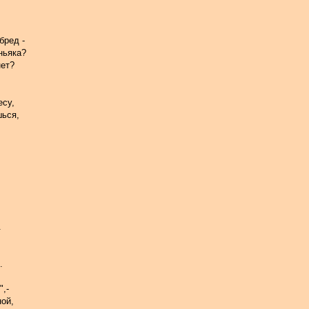
бред -
ньяка?
нет?
есу,
шься,
.
.
",-
ой,