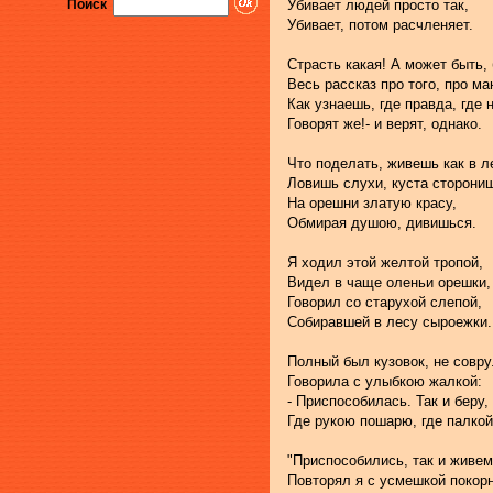
Поиск
Убивает людей просто так,
Убивает, потом расчленяет.
Страсть какая! А может быть, 
Весь рассказ про того, про ма
Как узнаешь, где правда, где 
Говорят же!- и верят, однако.
Что поделать, живешь как в л
Ловишь слухи, куста сторони
На орешни златую красу,
Обмирая душою, дивишься.
Я ходил этой желтой тропой,
Видел в чаще оленьи орешки,
Говорил со старухой слепой,
Собиравшей в лесу сыроежки.
Полный был кузовок, не совру
Говорила с улыбкою жалкой:
- Приспособилась. Так и беру,
Где рукою пошарю, где палкой
"Приспособились, так и живем
Повторял я с усмешкой покорн