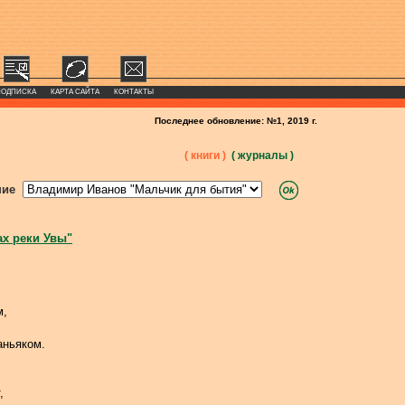
ПОДПИСКА
КАРТА САЙТА
КОНТАКТЫ
Последнее обновление: №1, 2019 г.
( книги )
( журналы )
ние
ах реки Увы"
м,
аньяком.
,