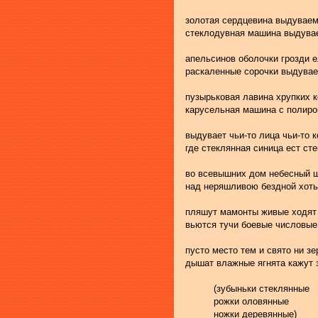
золотая сердцевина выдуваем
стеклодувная машина выдува
апельсинов оболочки грозди 
раскаленные сорочки выдува
пузырьковая лавина хрупких 
карусельная машина с полиро
выдувает чьи-то лица чьи-то к
где стеклянная синица ест ст
во всевышних дом небесный 
над неряшливою бездной хоть
пляшут мамонты живые ходят
вьются тучи боевые числовые
пусто место тем и свято ни зе
дышат влажные ягнята кажут 
          (зубыньки стеклянные
          рожки оловянные
          ножки деревянные)