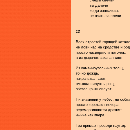
            следы овечьи
            ты далече
            когда заплачешь
            не взять за плечи
12
Всех страстей горящий катало
не лови нас на сродстве и род
просто насверлили потолок,
а из дырочек закапал свет.
Из каменноугольных толщ,
точно дождь,
накрапывал свет,
омывал силуэты рощ,
обегал крыш силуэт.
Ни знамений у небес, ни собла
просто коротают вечера:
перемаргиваются дразнят —
нынче как вчера.
Три прямых проведи наугад: