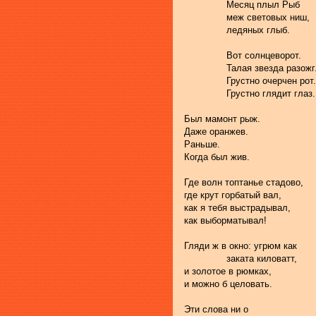
               Месяц плыл Рыб
               меж световых ниш,
               ледяных глыб.
               Вот солнцеворот.
               Талая звезда разож
               Грустно очерчен рот.
               Грустно глядит глаз.
Был мамонт рыж.
Даже оранжев.
Раньше.
Когда был жив.
Где волн топтанье стадово,
где крут горбатый вал,
как я тебя выстрадывал,
как выборматывал!
Гляди ж в окно: угрюм как
               заката киловатт,
и золотое в рюмках,
и можно б целовать.
Эти слова ни о