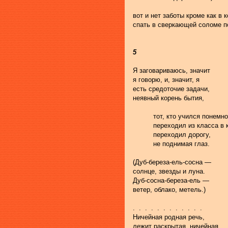
вот и нет заботы кроме как в
спать в сверкающей соломе п
5
Я заговариваюсь, значит
я говорю, и, значит, я
есть средоточие задачи,
неявный корень бытия,
          тот, кто учился понемно
          переходил из класса в 
          переходил дорогу,
          не поднимая глаз.
(Дуб-береза-ель-сосна —
солнце, звезды и луна.
Дуб-сосна-береза-ель —
ветер, облако, метель.)
.  .  .  .  .  .  .  .  .  .  .  .
Ничейная родная речь,
лежит раскрытая, ничейная,