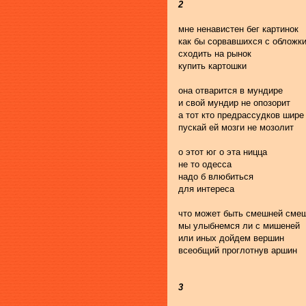
2
мне ненавистен бег картинок
как бы сорвавшихся с обложк
сходить на рынок
купить картошки
она отварится в мундире
и свой мундир не опозорит
а тот кто предрассудков шире
пускай ей мозги не мозолит
о этот юг о эта ницца
не то одесса
надо б влюбиться
для интереса
что может быть смешней сме
мы улыбнемся ли с мишеней
или иных дойдем вершин
всеобщий проглотнув аршин
3