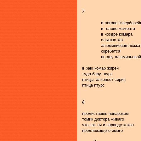
7
               в логове гиперборей
               в голове мамонта
               в ноздре комара
               слышно как
               алюминиевая ложка
               скребется
               по дну алюминьево
в раю комар жирен
туда берут курс
птицы: алконост сирин
птица птурс
8
пролистаешь ненароком
томик доктора живаго
что как ты и вправду кокон
предлежащего имаго