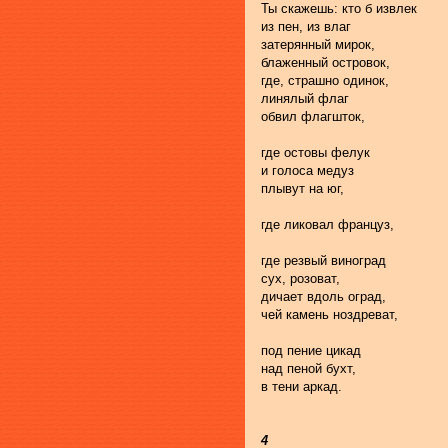
Ты скажешь: кто б извлек
из пен, из влаг
затерянный мирок,
блаженный островок,
где, страшно одинок,
линялый флаг
обвил флагшток,
где остовы фелук
и голоса медуз
плывут на юг,
где ликовал француз,
где резвый виноград
сух, розоват,
дичает вдоль оград,
чей камень ноздреват,
под пение цикад
над пеной бухт,
в тени аркад.
4