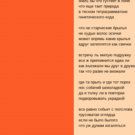
знать бы что густеет в лоне
что еще таит природа
в тесном тетраграмматоне
генетического кода
что не старческие брылья
не худых волос осечки
может впрямь какие крылья
вдруг затеплятся как свечки
встречу ль милую подружку
все ж припомнится едва ли
как въезжали мы друг в друж
так что разве не визжали
где та прыть и где тот порох
нос собачий шоколадкой
да и толку ли в повторах
подворовывать украдкой
все равно собьет с полслова
трусоватая оглядца
если не было былого
что уж думам изгаляться