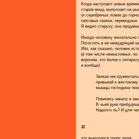
Когда наступают новые време
старая вещь выползает на ры
от серебряных ложек до горн
гипсовых свинок, переводных к
Я видел старуху, она продава
Иногда человеку желательно 
Погостить в ее немудрящей ш
Ибо, как сказано, человек ес
(в том числе немыслимых, но
впрочем, это более к литерату
и вообще).
            Звякая инструментал
            привыкай к жестоком
            мышцы господина тво
            Повинись закалу и за
            В чьей руке пребуде
            Надолго ль? И для че
11
эту вьющуюся тропу деля