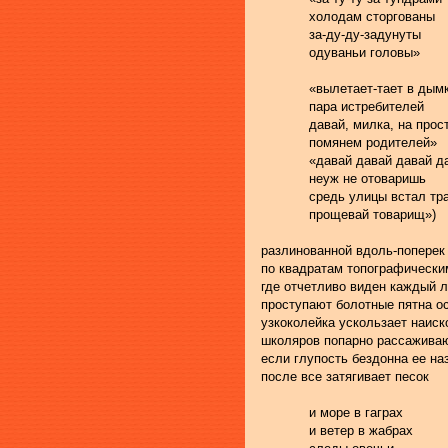
            холодам сторгованы
            за-ду-ду-задунуты
            одуваньи головы»
            «вылетает-тает в дым
            пара истребителей
            давай, милка, на про
            помянем родителей»
            «давай давай давай 
            неуж не отоваришь
            средь улицы встал т
            прощевай товарищ»)
разлинованной вдоль-поперек
по квадратам топографически
где отчетливо виден каждый 
проступают болотные пятна о
узкоколейка ускользает наиск
школяров попарно рассаживаю
если глупость бездонна ее на
после все затягивает песок
            и море в гаграх
            и ветер в жабрах