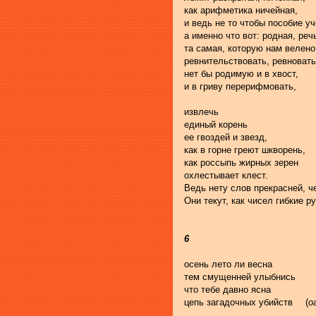
как арифметика ничейная,
и ведь не то чтобы пособие уч
а именно что вот: родная, реч
та самая, которую нам велено
ревнительствовать, ревноват
нет бы родимую и в хвост,
и в гриву перерифмовать,
извлечь
единый корень
ее гвоздей и звезд,
как в горне греют шкворень,
как россыпь жирных зерен
охлестывает клест.
Ведь нету слов прекрасней, ч
Они текут, как чисел гибкие р
6
цепь загадочных убийств 	   (
о