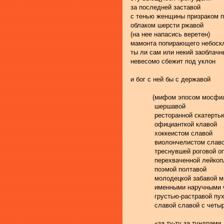
за последней заставой
с тенью женщины призраком 
облаком шерсти ржавой
(на нее напасись веретен)
мамонта попирающего небоск
ты ли сам или некий заоблачн
невесомо сбежит под уклон
и бог с ней бы с державой
           (мифом эпосом мосф
            шершавой
            ресторанной скатерть
            официанткой клавой
            хоккеистом славой
            виолончелистом слав
            треснувшей роговой 
            перехваченной лейк
            поэмой полтавой
            молодецкой забавой
            именными наручным
            грустью-растравой п
            славой славой с чет
            «за ту-ту за тундрами