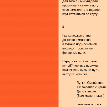
для того ль мы увядали
проклинали стужу вьюгу
чтоб измыслить в идеале
круг катящийся по кругу
9
Где краешком Луны
до точки обмозгован —
в тумане подмосковном
восходят гороскопом
фонарные нули.
Парад светил? патруль
нулей? черпнув из лужи,
помножишь нуль на нуль,
выходит нуль же.
               Лунки. Сырой снег.
               Уж заюлило с крыш.
               Дело к весне.
               (Был мамонт рыж.)
               Был мамонт рыж.