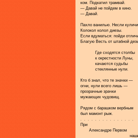
ком. Подкатил трамвай.
— Давай не пойдем в кино.
— Давай.
Пахло ванилью. Несли куличи
Колокол колол диезы.
Если вдуматься: пойди отлич
Благую Весть от штабной дез
            Где сходятся столбы
            к окрестности Луны,
            качаются судьбы
            стеклянные нули.
Кто б знал, что те значки —
огни, нули всего лишь —
прозрачные зрачки
мужающих чудовищ.
Рядом с барашком вербным
был мамонт рыж.
.  .  .  .  .  .  .  .  .  .  .  .  .  .  .
При
       Александре Первом
                                       