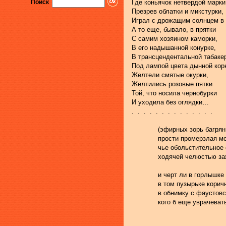
Поиск
Где коньячок нетвердой марки
Презрев облатки и микстурки,
Играл с дрожащим солнцем в
А то еще, бывало, в прятки
С самим хозяином каморки,
В его надышанной конурке,
В трансцендентальной табаке
Под лампой цвета дынной кор
Желтели смятые окурки,
Желтились розовые пятки
Той, что носила чернобурки
И уходила без оглядки…
.  .  .  .  .  .  .  .  .  .  .  .  .  .
             (эфирных зорь багр
             прости промерзлая 
             чье обольстительное
             ходячей челюстью з
             и черт ли в горлышк
             в том пузырьке кори
             в обнимку с фаусто
             кого б еще уврачеват