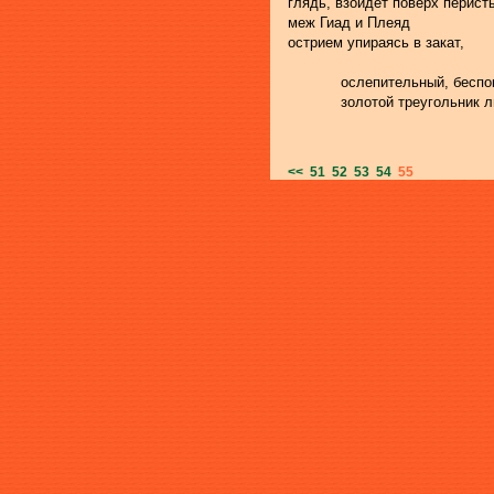
глядь, взойдет поверх перист
меж Гиад и Плеяд
острием упираясь в закат,
            ослепительный, бесп
            золотой треугольник
<<
51
52
53
54
55