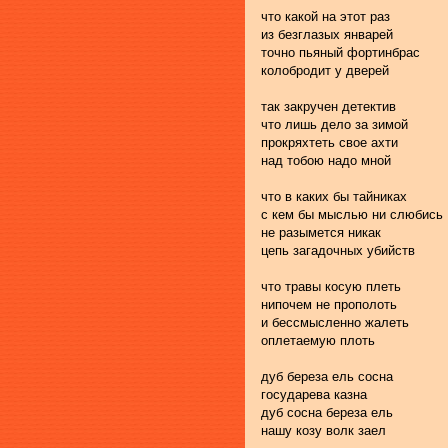
что какой на этот раз               
из безглазых январей               
точно пьяный фортинбрас        
колобродит у дверей                
так закручен детектив              
что лишь дело за зимой           
прокряхтеть свое ахти              
над тобою надо мной               
что в каких бы тайниках           
с кем бы мыслью ни слюбись   
не разымется никак                  
цепь загадочных убийств          
что травы косую плеть             
нипочем не прополоть              
и бессмысленно жалеть           
оплетаемую плоть                    
дуб береза ель сосна
государева казна
дуб сосна береза ель
нашу козу волк заел