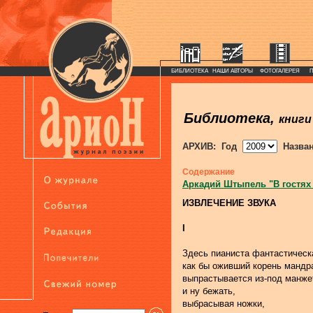
БИБЛИОТЕКА
НАШИ АВТОРЫ
ФОТОГАЛЕРЕЯ
Библиотека,
книги
АРХИВ: Год
Назва
Содержание
Аркадий Штыпель "В гостях
ИЗВЛЕЧЕНИЕ ЗВУКА
I
Здесь пианиста фантастическа
как бы оживший корень мандр
выпрастывается из-под манж
и ну бежать,
выбрасывая ножки,