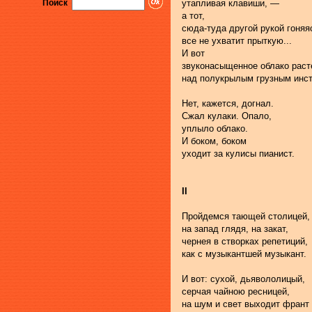
Поиск
утапливая клавиши, —
а тот,
сюда-туда другой рукой гоняя
все не ухватит прыткую...
И вот
звуконасыщенное облако раст
над полукрылым грузным инс
Нет, кажется, догнал.
Сжал кулаки. Опало,
уплыло облако.
И боком, боком
уходит за кулисы пианист.
II
Пройдемся тающей столицей,
на запад глядя, на закат,
чернея в створках репетиций,
как с музыкантшей музыкант.
И вот: сухой, дьявололицый,
серчая чайною ресницей,
на шум и свет выходит франт