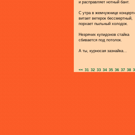
и расправляет нотный бант.
С утра в жемчужнице концерт
витает ветерок бессмертный,
порхает пыльный холодок.
Незрячих купидонов стайка
сбивается под потолок.
А ты, курносая зазнайка...
<<
31
32
33
34
35
36
37
38
3