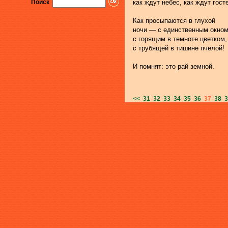
Поиск
как ждут небес, как ждут гост
Как просыпаются в глухой
ночи — с единственным окном
с горящим в темноте цветком,
с трубящей в тишине пчелой!
И помнят: это рай земной.
<<
31
32
33
34
35
36
37
38
3