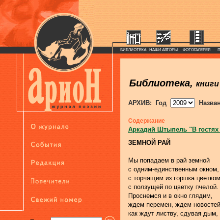
БИБЛИОТЕКА
НАШИ АВТОРЫ
ФОТОГАЛЕРЕЯ
Библиотека,
книги
АРХИВ: Год
Назва
Содержание
Аркадий Штыпель "В гостях
ЗЕМНОЙ РАЙ
Мы попадаем в рай земной
с одним-единственным окном,
с торчащим из горшка цветком
с ползущей по цветку пчелой.
Проснемся и в окно глядим,
ждем перемен, ждем новостей
как ждут листву, сдувая дым,