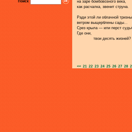
Поиск
на заре бомбовозного века,
как расчалка, звенит струна.
Ради этой ли облачной тризны
ветром выщерблены сады...
Срез крыла — или перст судь
Где они,
              твои десять жизней?
<<
21
22
23
24
25
26
27
28
2