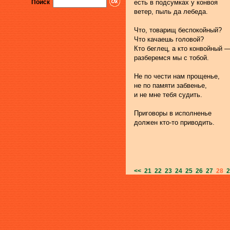
Поиск
есть в подсумках у конвоя
ветер, пыль да лебеда.
Что, товарищ беспокойный?
Что качаешь головой?
Кто беглец, а кто конвойный 
разберемся мы с тобой.
Не по чести нам прощенье,
не по памяти забвенье,
и не мне тебя судить.
Приговоры в исполненье
должен кто-то приводить.
<<
21
22
23
24
25
26
27
28
2