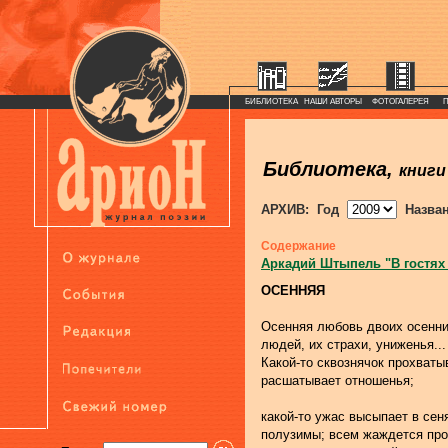
БИБЛИОТЕКА
НАШИ АВТОРЫ
ФОТОГАЛЕРЕЯ
Библиотека,
книги
АРХИВ: Год
Назва
Содержание
Аркадий Штыпель "В гостях
ОСЕННЯЯ
Осенняя любовь двоих осенн
людей, их страхи, униженья...
Какой-то сквознячок прохваты
расшатывает отношенья;
какой-то ужас высыпает в сен
полузимы; всем жаждется пр