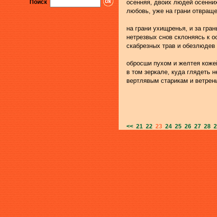
Поиск
осенняя, двоих людей осенни
любовь, уже на грани отвраще
на грани ухищренья, и за гра
нетрезвых снов склоняясь к 
скабрезных трав и обезлюдев
обросши пухом и желтея коже
в том зеркале, куда глядеть н
вертлявым старикам и ветрен
<<
21
22
23
24
25
26
27
28
2