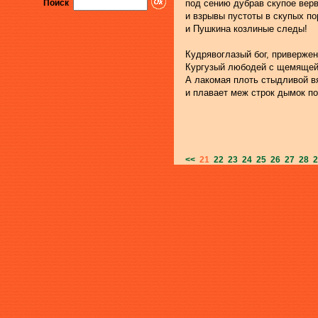
Поиск
под сению дубрав скупое вер
и взрывы пустоты в скупых по
и Пушкина козлиные следы!
Кудрявоглазый бог, привержен
Кургузый любодей с щемящей
А лакомая плоть стыдливой в
и плавает меж строк дымок по
<<
21
22
23
24
25
26
27
28
2