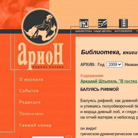
БИБЛИОТЕКА
НАШИ АВТОРЫ
ФОТОГАЛЕРЕЯ
Библиотека,
книги
АРХИВ: Год
Назва
Содержание
Аркадий Штыпель "В гостях
БАЛУЯСЬ РИФМОЙ
Балуясь рифмой, как дневной
и упиваясь полуобморочной б
и морща дивный лоб, и глядя
на отчий материк и небосвод 
он видит
греческое-древнегреческое си