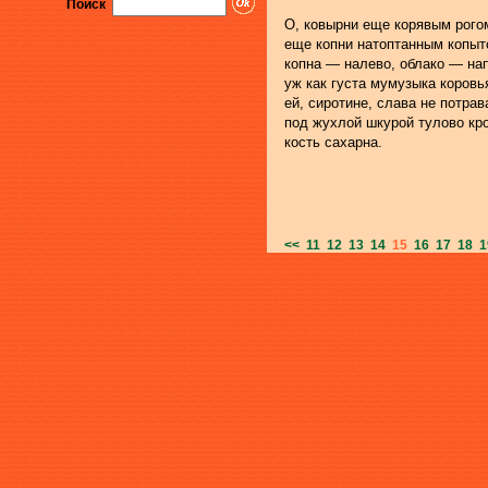
Поиск
О, ковырни еще корявым рого
еще копни натоптанным копыт
копна — налево, облако — на
уж как густа мумузыка коровь
ей, сиротине, слава не потрав
под жухлой шкурой тулово кр
кость сахарна.
<<
11
12
13
14
15
16
17
18
1