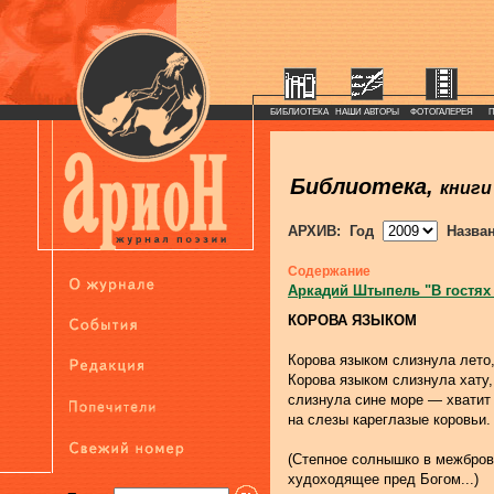
БИБЛИОТЕКА
НАШИ АВТОРЫ
ФОТОГАЛЕРЕЯ
Библиотека,
книги
АРХИВ: Год
Назва
Содержание
Аркадий Штыпель "В гостях
КОРОВА ЯЗЫКОМ
Корова языком слизнула лето
Корова языком слизнула хату,
слизнула сине море — хватит
на слезы кареглазые коровьи.
(Степное солнышко в межбров
худоходящее пред Богом...)