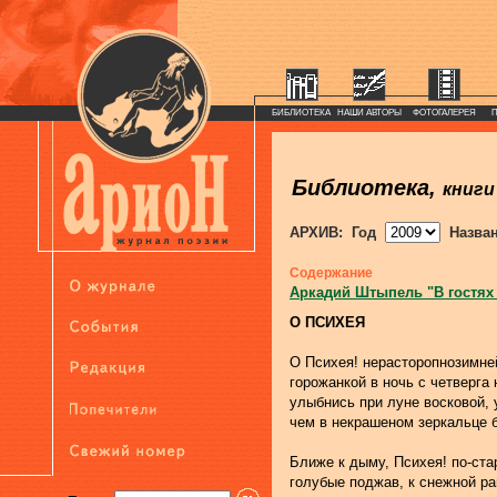
БИБЛИОТЕКА
НАШИ АВТОРЫ
ФОТОГАЛЕРЕЯ
Библиотека,
книги
АРХИВ: Год
Назва
Содержание
Аркадий Штыпель "В гостях
О ПСИХЕЯ
О Психея! нерасторопнозимне
горожанкой в ночь с четверга 
улыбнись при луне восковой, 
чем в некрашеном зеркальце б
Ближе к дыму, Психея! по-ст
голубые поджав, к снежной ра