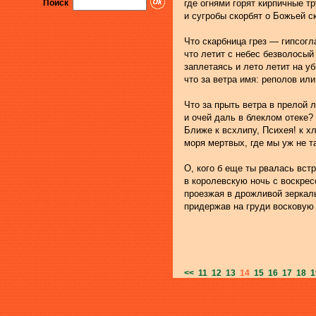
Поиск
где огнями горят кирпичные т
и сугробы скорбят о Божьей с
Что скарбница грез — гипсогл
что летит с небес безволосый
заплетаясь и лето летит на у
что за ветра имя: реполов ил
Что за прыть ветра в прелой 
и очей даль в блеклом отеке?
Ближе к всхлипу, Психея! к х
моря мертвых, где мы уж не т
О, кого б еще ты рвалась вст
в королевскую ночь с воскрес
проезжая в дрожливой зеркаль
придержав на груди восковую
<<
11
12
13
14
15
16
17
18
1